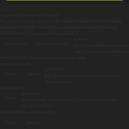
Ulož
Cookies užívateľské preferencie
Používame cookies, aby sme vám zaistili čo najlepší zážitok z našej
webovej stránky. Ak odmietnete používanie cookies, táto webová
stránka nemusí fungovať podľa očakávania.
Analytics
Prijať všetko
Odmietnuť Všetko
Nástroje používané na analýzu
údajov na meranie efektívnosti
webovej lokality a na pochopenie jej fungovania.
www.google.com
ESSENTIAL
Povoliť
Zakázať
Bez týchto cookies by nebolo možné našu
službu využívať.
www.lojack.sk
Marketing
Povoliť
Súbor techník, ktorých cieľom je obchodná stratégia a
najmä štúdia trhu.
DoubleClick/Google Marketing
Povoliť
Zakázať