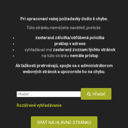
Pri spracovaní vašej požiadavky došlo k chybe.
Túto stránku nemôžete navštíviť, pretože:
zastaraná záložka/obľúbená položka
preklep v adrese
vyhľadávač má
zastaraný zoznam týchto stránok
na túto stránku
nemáte prístup
Ak ťažkosti pretrvávajú, spojte sa s administrátorom
webových stránok a upozornite ho na chybu.
Hľadať
Rozšírené vyhľadávanie
SPÄŤ NA HLAVNÚ STRÁNKU