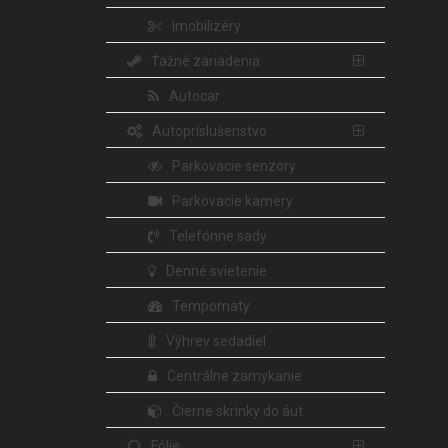
Imobilizéry
Ťažné zariadenia
Autocar
Autopríslušenstvo
Parkovacie senzory
Parkovacie kamery
Telefónne sady
Denné svietenie
Tempomaty
Výhrev sedadiel
Centrálne zamykanie
Čierne skrinky do áut
Fólie