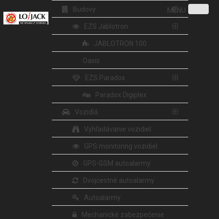
Budovy
MENU
EZS Jablotron
JABLOTRON 100
Oasis
EZS Paradox
Paradox Digiplex
Vozidlá
Vyhľadávanie vozidiel
GPS monitoring vozidiel
GPS-GSM autoalarmy
Dvojcestné autoalarmy
Autoalarmy
Mechanické zabezpečenie