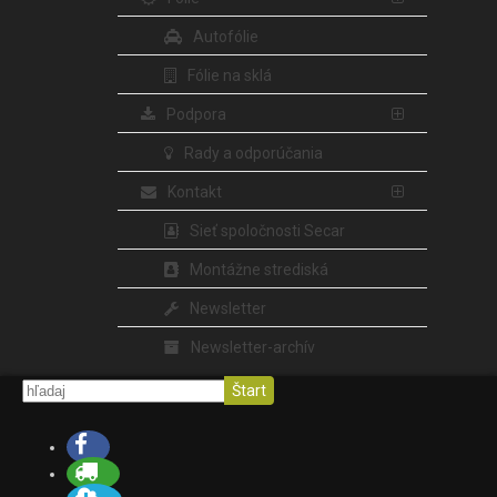
Autofólie
Fólie na sklá
Podpora
Rady a odporúčania
Kontakt
Sieť spoločnosti Secar
Montážne strediská
Newsletter
Newsletter-archív
Štart