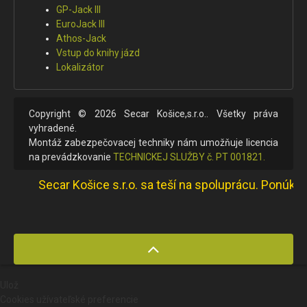
GP-Jack III
EuroJack III
Athos-Jack
Vstup do knihy jázd
Lokalizátor
Copyright © 2026 Secar Košice,s.r.o.. Všetky práva
vyhradené.
Montáž zabezpečovacej techniky nám umožňuje licencia
na prevádzkovanie
TECHNICKEJ SLUŽBY č. PT 001821.
Secar Košice s.r.o. sa teší na spoluprácu. Ponúkame p
Ulož
Cookies užívateľské preferencie