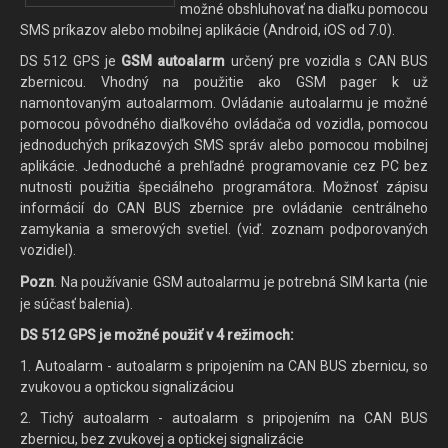
možné obshluhovať na diaľku pomocou
SMS príkazov alebo mobilnej aplikácie (Android, iOS od 7.0).
DS 512 GPS je
GSM autoalarm
určený pre vozidla s CAN BUS
zbernicou. Vhodný na použitie ako GSM pager k už
namontovaným autoalarmom. Ovládanie autoalarmu je možné
pomocou pôvodného diaľkového ovládača od vozidla, pomocou
jednoduchých príkazových SMS správ alebo pomocou mobilnej
aplikácie. Jednoduché a prehľadné programovanie cez PC bez
nutnosti použitia špeciálneho programátora. Možnosť zápisu
informácií do CAN BUS zbernice pre ovládanie centrálneho
zamykania a smerových svetiel. (viď. zoznam podporovaných
vozidiel).
Pozn
.
Na používanie GSM autoalarmu
je potrebná SIM karta (nie
je súčasť balenia).
DS 512 GPS je možné použiť v 4 režimoch:
1. Autoalarm - autoalarm s pripojením na CAN BUS zbernicu, so
zvukovou a optickou signalizáciou
2. Tichý autoalarm - autoalarm s pripojením na CAN BUS
zbernicu, bez zvukovej a optickej signalizácie