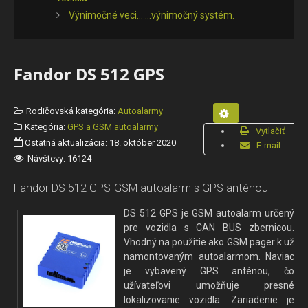
Výnimočné veci... ...výnimočný systém.
Fandor DS 512 GPS
Rodičovská kategória:
Autoalarmy
Kategória:
GPS a GSM autoalarmy
Vytlačiť
Ostatná aktualizácia: 18. október 2020
E-mail
Návštevy: 16124
Fandor DS 512 GPS-GSM autoalarm s GPS anténou
DS 512 GPS je GSM autoalarm určený
pre vozidla s CAN BUS zbernicou.
Vhodný na použitie ako GSM pager k už
namontovaným autoalarmom. Naviac
je vybavený GPS anténou, čo
užívateľovi umožňuje presné
lokalizovanie vozidla. Zariadenie je