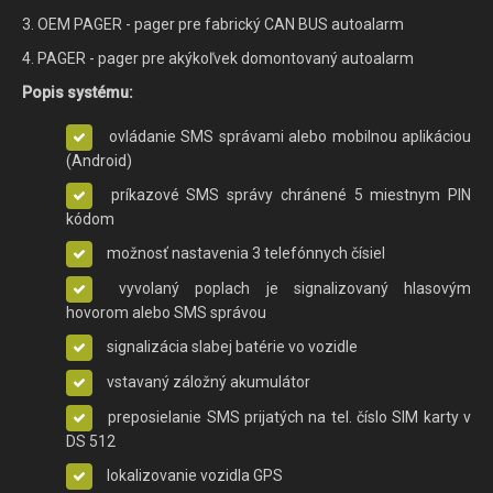
3. OEM PAGER - pager pre fabrický CAN BUS autoalarm
4. PAGER - pager pre akýkoľvek domontovaný autoalarm
Popis systému:
ovládanie SMS správami alebo mobilnou aplikáciou
(Android)
príkazové SMS správy chránené 5 miestnym PIN
kódom
možnosť nastavenia 3 telefónnych čísiel
vyvolaný poplach je signalizovaný hlasovým
hovorom alebo SMS správou
signalizácia slabej batérie vo vozidle
vstavaný záložný akumulátor
preposielanie SMS prijatých na tel. číslo SIM karty v
DS 512
lokalizovanie vozidla GPS