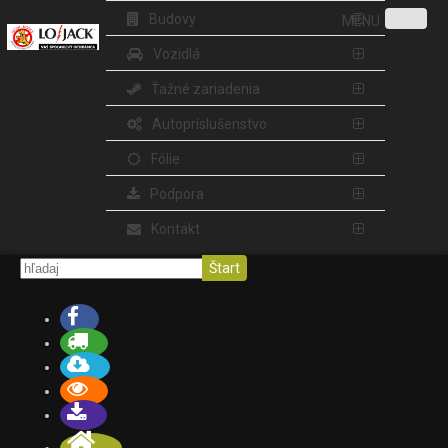
Budovy
MENU
Vozidlá
Ťažné zariadenia
Autopríslušenstvo
Fólie
Podpora
Kontakt
Štart