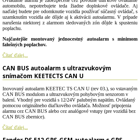
Ovládanie alarmu je zabezpečené cez pôvodné diaľkové ovládanie
automobilu, nepotrebujete teda žiadne doplnkové ovládače. Aj
naďalej budete pre odomknutie vozidla používať súčasný ovládač, s
uzamknutím vozidla ale dôjde aj k aktivácii autoalarmu. V prípade
narušenia niektorej z alarmom sledovaných zón dôjde k spusteniu
poplachu.
Najčastejšie montovaný jednocestný autoalarm s minimom
falošných poplachov.
Čítať ďalej...
CAN BUS autoalarm s ultrazvukovým
snímačom KEETECTS CAN U
Inovovaný autoalarm KEETEC TS CAN U (rev 03.), so vstavaným
CAN BUS modulom a ultrazvukovým pohybovým senzorom v
balení. Vhodný pre vozidlá s 12/24V palubným napätím. Ovládaný
pomocou originálneho diaľkového ovládača. Možnosť pripojenia
alarmu cez CAN BUS alebo cez analógové vstupy (pre vozidlá bez
CAN BUS zbernice).
Čítať ďalej...
Fandor DS 512 GPS-GSM autoalarm s GPS