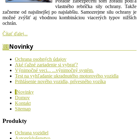
Poradie zabezpečení som zoradil podľa
vlastného rebríčka sily ochrany. Takže
začneme od najsilnejšej po najslabšiu. Samozrejme silu ochrany je
možné zvýšiť aj vhodnou kombináciou viacerých typov nižších
ochrán.
Čítať ďalej...
Novinky
Ochrana osobných údajov
Aké ťažné zariadenie si vybrať?
Výnimočné veci... ...výnimočný systém.
Test na vyhľadanie ukradnutého motorového vozidla
Prihlásenie nového vozidla, prívesného vozíka
Novinky
Domov
Kontakt
Sitemap
Produkty
Ochrana vozidiel
Autopríslušenstvo