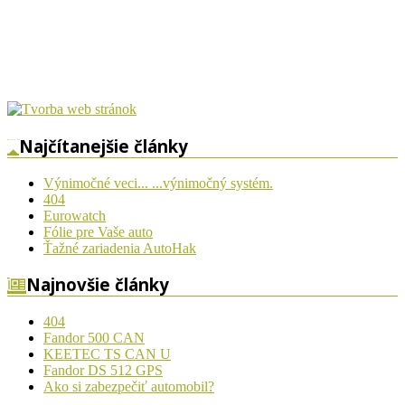
Najčítanejšie články
Výnimočné veci... ...výnimočný systém.
404
Eurowatch
Fólie pre Vaše auto
Ťažné zariadenia AutoHak
Najnovšie články
404
Fandor 500 CAN
KEETEC TS CAN U
Fandor DS 512 GPS
Ako si zabezpečiť automobil?