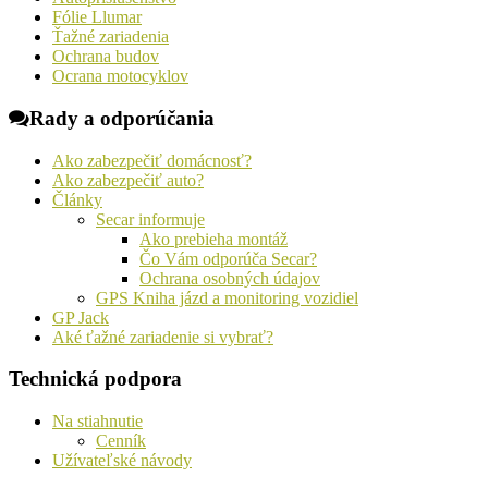
Fólie Llumar
Ťažné zariadenia
Ochrana budov
Ocrana motocyklov
Rady a odporúčania
Ako zabezpečiť domácnosť?
Ako zabezpečiť auto?
Články
Secar informuje
Ako prebieha montáž
Čo Vám odporúča Secar?
Ochrana osobných údajov
GPS Kniha jázd a monitoring vozidiel
GP Jack
Aké ťažné zariadenie si vybrať?
Technická podpora
Na stiahnutie
Cenník
Užívateľské návody