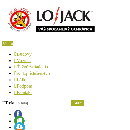
Menu
Budovy
Vozidlá
Ťažné zariadenia
Autopríslušenstvo
Fólie
Podpora
Kontakt
Hľadaj
Štart