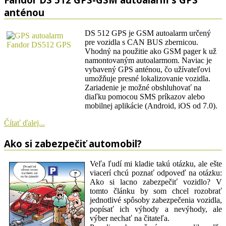
anténou
DS 512 GPS je GSM autoalarm určený
pre vozidla s CAN BUS zbernicou.
Vhodný na použitie ako GSM pager k už
namontovaným autoalarmom. Naviac je
vybavený GPS anténou, čo užívateľovi
umožňuje presné lokalizovanie vozidla.
Zariadenie je možné obshluhovať na
diaľku pomocou SMS príkazov alebo
mobilnej aplikácie (Android, iOS od 7.0).
Čítať ďalej...
Ako si zabezpečiť automobil?
Veľa ľudí mi kladie takú otázku, ale ešte
viacerí chcú poznať odpoveď na otázku:
Ako si lacno zabezpečiť vozidlo? V
tomto článku by som chcel rozobrať
jednotlivé spôsoby zabezpečenia vozidla,
popísať ich výhody a nevýhody, ale
výber nechať na čitateľa.