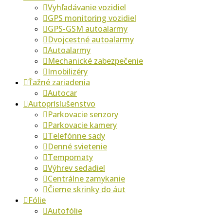
Vyhľadávanie vozidiel
GPS monitoring vozidiel
GPS-GSM autoalarmy
Dvojcestné autoalarmy
Autoalarmy
Mechanické zabezpečenie
Imobilizéry
Ťažné zariadenia
Autocar
Autopríslušenstvo
Parkovacie senzory
Parkovacie kamery
Telefónne sady
Denné svietenie
Tempomaty
Výhrev sedadiel
Centrálne zamykanie
Čierne skrinky do áut
Fólie
Autofólie