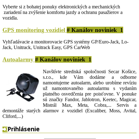
Vyberte si z bohatej ponuky elektronických a mechanických
zariadení na zvýšenie komfortu jazdy a ochranu pasažierov a
vozidla.
GPS monitoring vozidiel
# Kanálov noviniek 1
Vyhľadávacie a monitorovacie GPS systémy GP/Euro-Jack, Lo-
Jack, Unitrack, Unitrack Easy, GPS CarWeb
Autoalarmy
# Kanálov noviniek 1
Navštívte strediská spoločnosti Secar Košice,
s.r.o., kde Vám dodáme a odborne
namontujeme autoalarm, alebo urobíme revíziu
už namontovaného autoalarmu s vydaním
platného osvedčenia pre poisťovne. V ponuke
sú značky Fandor, Jablotron, Keetec, Magicar,
Mistrál Max, Meta, Cobra,... Servis a
demontáže starých alarmov z vozidiel (Excaliber, Moss, Avital,
Cliford,...)
Prihlásenie