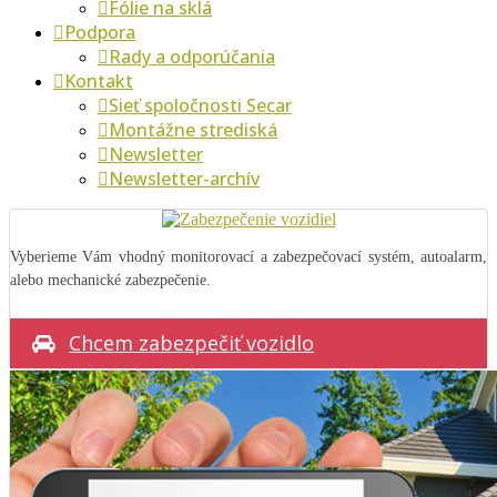
Fólie na sklá
Podpora
Rady a odporúčania
Kontakt
Sieť spoločnosti Secar
Montážne strediská
Newsletter
Newsletter-archív
Vyberieme Vám vhodný monitorovací a zabezpečovací systém, autoalarm,
alebo mechanické zabezpečenie.
Chcem zabezpečiť vozidlo