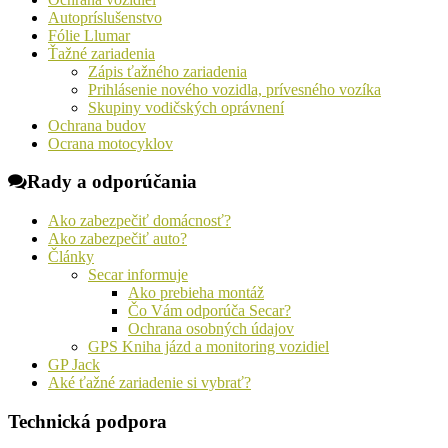
Autopríslušenstvo
Fólie Llumar
Ťažné zariadenia
Zápis ťažného zariadenia
Prihlásenie nového vozidla, prívesného vozíka
Skupiny vodičských oprávnení
Ochrana budov
Ocrana motocyklov
Rady a odporúčania
Ako zabezpečiť domácnosť?
Ako zabezpečiť auto?
Články
Secar informuje
Ako prebieha montáž
Čo Vám odporúča Secar?
Ochrana osobných údajov
GPS Kniha jázd a monitoring vozidiel
GP Jack
Aké ťažné zariadenie si vybrať?
Technická podpora