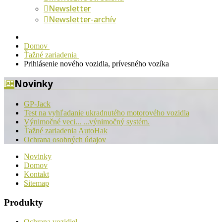
Newsletter
Newsletter-archív
Domov
Ťažné zariadenia
Prihlásenie nového vozidla, prívesného vozíka
Novinky
GP-Jack
Test na vyhľadanie ukradnutého motorového vozidla
Výnimočné veci... ...výnimočný systém.
Ťažné zariadenia AutoHak
Ochrana osobných údajov
Novinky
Domov
Kontakt
Sitemap
Produkty
Ochrana vozidiel