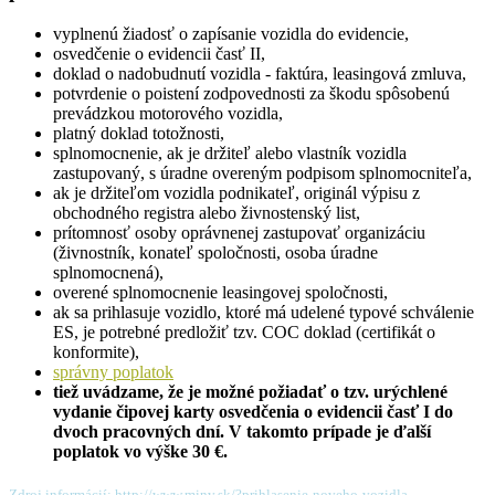
vyplnenú žiadosť o zapísanie vozidla do evidencie,
osvedčenie o evidencii časť II,
doklad o nadobudnutí vozidla - faktúra, leasingová zmluva,
potvrdenie o poistení zodpovednosti za škodu spôsobenú
prevádzkou motorového vozidla,
platný doklad totožnosti,
splnomocnenie, ak je držiteľ alebo vlastník vozidla
zastupovaný, s úradne overeným podpisom splnomocniteľa,
ak je držiteľom vozidla podnikateľ, originál výpisu z
obchodného registra alebo živnostenský list,
prítomnosť osoby oprávnenej zastupovať organizáciu
(živnostník, konateľ spoločnosti, osoba úradne
splnomocnená),
overené splnomocnenie leasingovej spoločnosti,
ak sa prihlasuje vozidlo, ktoré má udelené typové schválenie
ES, je potrebné predložiť tzv. COC doklad (certifikát o
konformite),
správny poplatok
tiež uvádzame, že je možné požiadať o tzv. urýchlené
vydanie čipovej karty osvedčenia o evidencii časť I do
dvoch pracovných dní. V takomto prípade je ďalší
poplatok vo výške 30 €.
Zdroj informácií: http://www.minv.sk/?prihlasenie-noveho-vozidla