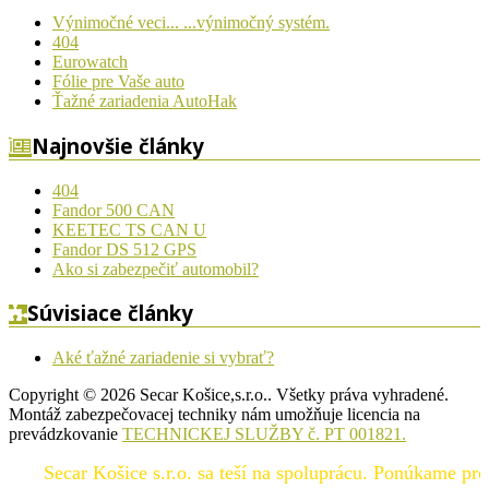
Výnimočné veci... ...výnimočný systém.
404
Eurowatch
Fólie pre Vaše auto
Ťažné zariadenia AutoHak
Najnovšie články
404
Fandor 500 CAN
KEETEC TS CAN U
Fandor DS 512 GPS
Ako si zabezpečiť automobil?
Súvisiace články
Aké ťažné zariadenie si vybrať?
Copyright © 2026 Secar Košice,s.r.o.. Všetky práva vyhradené.
Montáž zabezpečovacej techniky nám umožňuje licencia na
prevádzkovanie
TECHNICKEJ SLUŽBY č. PT 001821.
Secar Košice s.r.o. sa teší na spoluprácu. Ponúkame prod