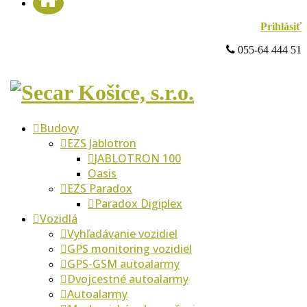
Prihlásiť
 055-64 444 51
Budovy
EZS Jablotron
JABLOTRON 100
Oasis
EZS Paradox
Paradox Digiplex
Vozidlá
Vyhľadávanie vozidiel
GPS monitoring vozidiel
GPS-GSM autoalarmy
Dvojcestné autoalarmy
Autoalarmy