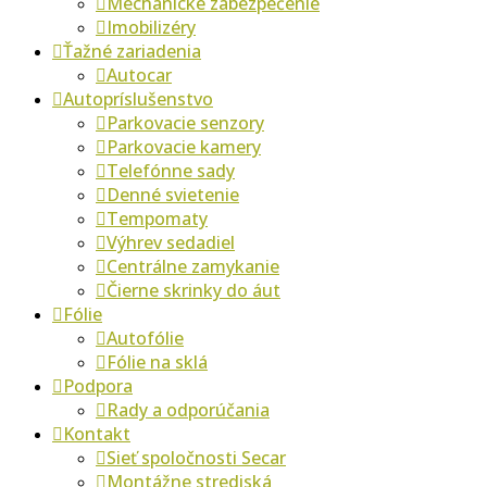
Mechanické zabezpečenie
Imobilizéry
Ťažné zariadenia
Autocar
Autopríslušenstvo
Parkovacie senzory
Parkovacie kamery
Telefónne sady
Denné svietenie
Tempomaty
Výhrev sedadiel
Centrálne zamykanie
Čierne skrinky do áut
Fólie
Autofólie
Fólie na sklá
Podpora
Rady a odporúčania
Kontakt
Sieť spoločnosti Secar
Montážne strediská