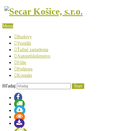
Menu
Budovy
Vozidlá
Ťažné zariadenia
Autopríslušenstvo
Fólie
Podpora
Kontakt
Hľadaj
Štart