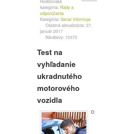
Rodičovská
kategória:
Rady a
odporúčania
Kategória:
Secar informuje
Ostatná aktualizácia: 27.
január 2017
Návštevy: 10375
Test na
vyhľadanie
ukradnutého
motorového
vozidla
O