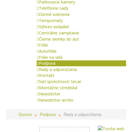
Parkovacie kamery
Telefónne sady
Denné svietenie
Tempomaty
Výhrev sedadiel
Centrálne zamykanie
Čierne skrinky do áut
Fólie
Autofólie
Fólie na sklá
Podpora
Rady a odporúčania
Kontakt
Sieť spoločnosti Secar
Montážne strediská
Newsletter
Newsletter-archív
Domov
Podpora
Rady a odporúčania