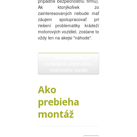
prípadne bezpečnostnú firmu).
Ak ktorýkoľvek zo
zainteresovaných nebude mať
záujem spolupracovať pri
riešení problematiky krádeží
motorových vozidiel, zostane to
vždy len na akejsi "náhode".
Čítať ďalej: Test na
vyhľadanie ukradnutého
motorového vozidla
Ako
prebieha
montáž