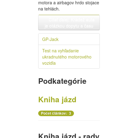
motora a airbagov hrdo stojace
na tehlách.
Čítať ďalej: Krádež auta
je otázkou dopytu a času
GP-Jack
Test na vyhľadanie
ukradnutého motorového
vozidla
Podkategórie
Kniha jázd
Počet článkov: 3
Kniha jázd - rady