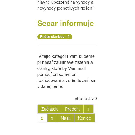
hlavne upozorniť na výhody a
nevýhody jednotlivých riešení.
Secar informuje
Počet článkov: 4
V tejto kategórii Vám budeme
prinášať zaujímavé zistenia a
články, ktoré by Vám mali
pomôcť pri správnom
rozhodovaní a zorientovaní sa
v danej téme.
Strana 2 z 3
Začiatok
Predch.
1
2
3
Nasl.
Koniec