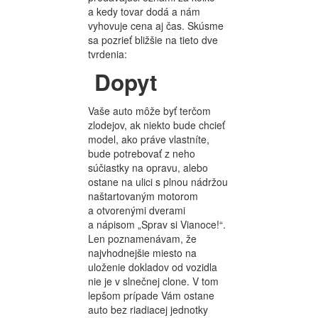
a kedy tovar dodá a nám
vyhovuje cena aj čas. Skúsme
sa pozrieť bližšie na tieto dve
tvrdenia:
Dopyt
Vaše auto môže byť terčom
zlodejov, ak niekto bude chcieť
model, ako práve vlastníte,
bude potrebovať z neho
súčiastky na opravu, alebo
ostane na ulici s plnou nádržou
naštartovaným motorom
a otvorenými dverami
a nápisom „Sprav si Vianoce!“.
Len poznamenávam, že
najvhodnejšie miesto na
uloženie dokladov od vozidla
nie je v slnečnej clone. V tom
lepšom prípade Vám ostane
auto bez riadiacej jednotky