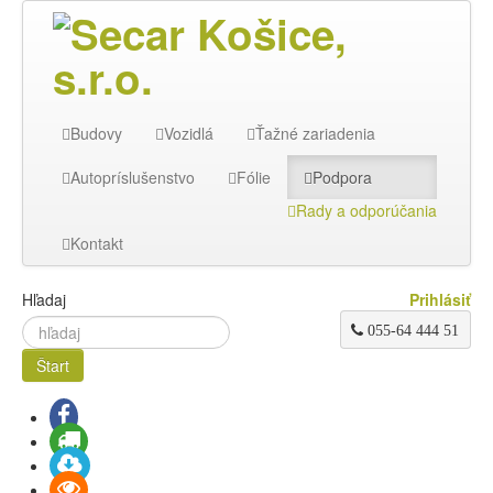
Budovy
Vozidlá
Ťažné zariadenia
Autopríslušenstvo
Fólie
Podpora
Rady a odporúčania
Kontakt
Hľadaj
Prihlásiť
 055-64 444 51
Štart