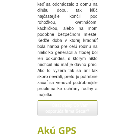
keď sa odchádzalo z domu na
dlhšiu dobu, tak kľúč
najčastejšie končil pod
rohožkou, kvetináčom,
kachličkou, alebo na inom
podobne bezpečnom mieste.
Keďže doba v ktorej kradnúť
bola hanba pre celú rodinu na
niekoľko generácii a zlodej bol
len odkundes, s ktorým nikto
nechcel nič mať je dávno preč.
Ako to vyzerá tak sa ani tak
skoro nevráti, preto je potrebné
začať sa venovať podrobnejšie
problematike ochrany rodiny a
majetku.
Čítať ďalej: Čo Vám
odporúča firma Secar?
Akú GPS