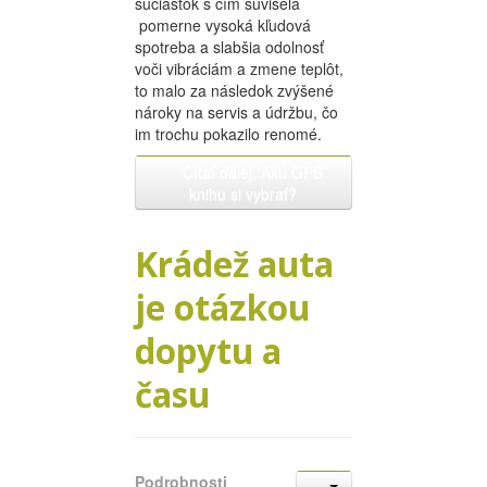
súčiastok s čím súvisela
pomerne vysoká kľudová
spotreba a slabšia odolnosť
voči vibráciám a zmene teplôt,
to malo za následok zvýšené
nároky na servis a údržbu, čo
im trochu pokazilo renomé.
Čítať ďalej: Akú GPS
knihu si vybrať?
Krádež auta
je otázkou
dopytu a
času
Podrobnosti