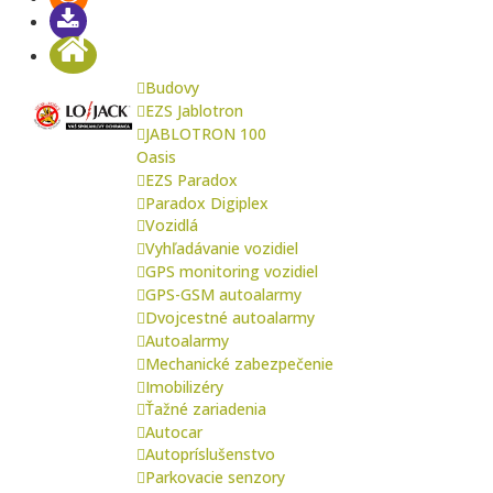
Budovy
EZS Jablotron
JABLOTRON 100
Oasis
EZS Paradox
Paradox Digiplex
Vozidlá
Vyhľadávanie vozidiel
GPS monitoring vozidiel
GPS-GSM autoalarmy
Dvojcestné autoalarmy
Autoalarmy
Mechanické zabezpečenie
Imobilizéry
Ťažné zariadenia
Autocar
Autopríslušenstvo
Parkovacie senzory