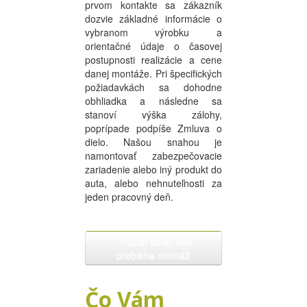
prvom kontakte sa zákazník
dozvie základné informácie o
vybranom výrobku a
orientačné údaje o časovej
postupnosti realizácie a cene
danej montáže. Pri špecifických
požiadavkách sa dohodne
obhliadka a následne sa
stanoví výška zálohy,
poprípade podpíše Zmluva o
dielo. Našou snahou je
namontovať zabezpečovacie
zariadenie alebo iný produkt do
auta, alebo nehnuteľnosti za
jeden pracovný deň.
Čítať ďalej: Ako
prebieha montáž
Čo Vám