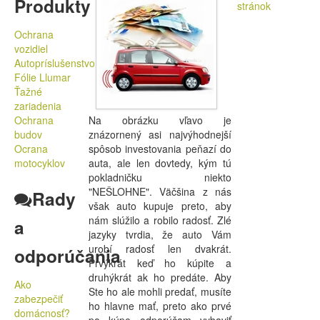
Produkty
Ochrana
vozidiel
Autopríslušenstvo
Fólie Llumar
Ťažné
zariadenia
Ochrana
Na obrázku vľavo je
budov
znázornený asi najvýhodnejší
Ocrana
spôsob investovania peňazí do
motocyklov
auta, ale len dovtedy, kým tú
pokladničku niekto
"NEŠLOHNE". Väčšina z nás
Rady
však auto kupuje preto, aby
nám slúžilo a robilo radosť. Zlé
a
jazyky tvrdia, že auto Vám
urobí radosť len dvakrát.
odporúčania
Prvýkrát keď ho kúpite a
druhýkrát ak ho predáte. Aby
Ako
Ste ho ale mohli predať, musíte
zabezpečiť
ho hlavne mať, preto ako prvé
domácnosť?