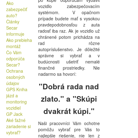
po kúpe odporúčam vybaviť
Ako
vozidlo zabezpečovacím
zabezpečiť
systémom. V opačnom
auto?
prípade budete mať s vysokou
Články
pravdepodobnosťou z auta
Secar
radosť iba raz. Ak je vozidlo už
informuje
chránené potom prichádza na
Ako prebieha
rad rôzne
montáž
autopríslušenstvo. Je dôležité
Čo Vám
správne si vybrať a v
odporúča
budúcnosti ušetriť nemalé
Secar?
finančné prostriedky. Nie
Ochrana
nadarmo sa hovorí:
osobných
údajov
"Dobrá rada nad
GPS Kniha
jázd a
zlato." a "Skúpi
monitoring
vozidiel
dvakrát kúpi."
GP Jack
Aké ťažné
Naši pracovníci Vám ochotne
zariadenie si
pomôžu vybrať pre Vás to
vybrať?
najlepšie riešenie, nie len z